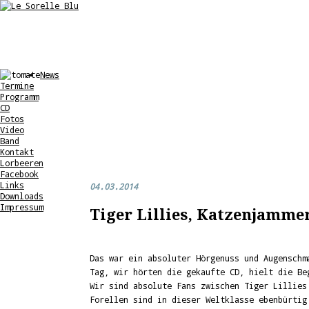
News
Termine
Programm
CD
Fotos
Video
Band
Kontakt
Lorbeeren
Facebook
Links
04.03.2014
Downloads
Impressum
Tiger Lillies, Katzenjammer 
Das war ein absoluter Hörgenuss und Augenschm
Tag, wir hörten die gekaufte CD, hielt die Be
Wir sind absolute Fans zwischen Tiger Lillies
Forellen sind in dieser Weltklasse ebenbür