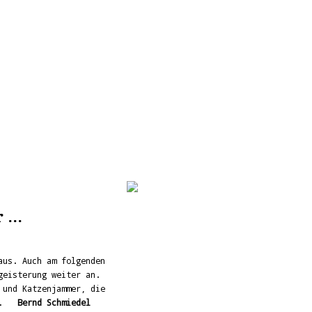
...
aus. Auch am folgenden
geisterung weiter an.
 und Katzenjammer, die
tig.
Bernd Schmiedel