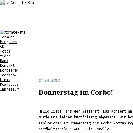
News
Termine
Programm
CD
Fotos
Video
Band
Kontakt
Lorbeeren
Facebook
Links
21.04.2013
Downloads
Impressum
Donnerstag im Corbo!
Hallo liebe Fans der Seefahrt! Das Konzert am
wurde uns leider kurzfristig abgesagt. Wir ho
zahlreicher am Donnerstag ins Corbo kommen mö
Kiefholzstraße 1 AHOI! Die Sorelle